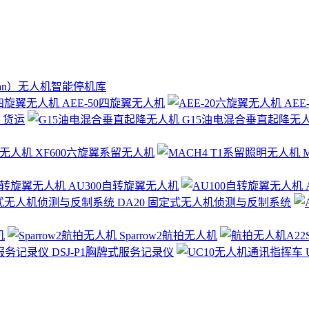
ian）无人机智能停机库
AEE-50四旋翼无人机
AEE
 货运
G15油电混合垂直起降无
XF600六旋翼系留无人机
M
AU300自转旋翼无人机
DA20 固定式无人机侦测与反制系统
机
Sparrow2航拍无人机
DSJ-P1胸牌式服务记录仪