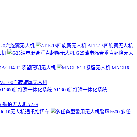
-20六旋翼无人机
AEE-15四旋翼无人机
人机
G25油电混合垂直起降无人
ACH4 T1系留照明无人机
MACH6
AU100自转旋翼无人机
AD800侦打诱一体化系统
航拍无人机A22S
UC10无人机通讯指挥车
多任