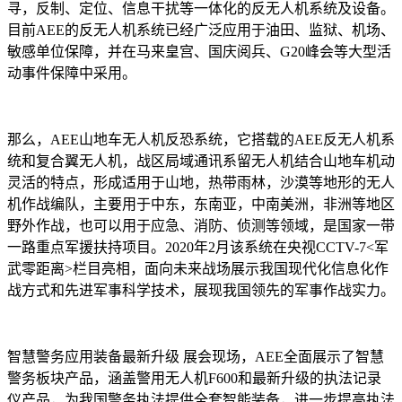
寻，反制、定位、信息干扰等一体化的反无人机系统及设备。
目前AEE的反无人机系统已经广泛应用于油田、监狱、机场、
敏感单位保障，并在马来皇宫、国庆阅兵、G20峰会等大型活
动事件保障中采用。
那么，AEE山地车无人机反恐系统，它搭载的AEE反无人机系
统和复合翼无人机，战区局域通讯系留无人机结合山地车机动
灵活的特点，形成适用于山地，热带雨林，沙漠等地形的无人
机作战编队，主要用于中东，东南亚，中南美洲，非洲等地区
野外作战，也可以用于应急、消防、侦测等领域，是国家一带
一路重点军援扶持项目。2020年2月该系统在央视CCTV-7<军
武零距离>栏目亮相，面向未来战场展示我国现代化信息化作
战方式和先进军事科学技术，展现我国领先的军事作战实力。
智慧警务应用装备最新升级 展会现场，AEE全面展示了智慧
警务板块产品，涵盖警用无人机F600和最新升级的执法记录
仪产品，为我国警务执法提供全套智能装备，进一步提高执法