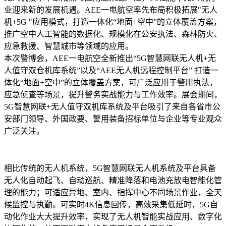
业迎来新的发展机遇。AEE一电航空率先布局积极拓展"无人
机+5G "应用模式，打造一体化“地面+空中”的立体覆盖方案，
推广空中人工智能的数据化、规模化在公安执法、森林防火、
应急救援、智慧城市等领域的应用。
本次警博会，AEE一电航空全新推出“5G智慧网联无人机+无
人值守双仓机库系统”以及“AEE无人机远程控制平台” 打造一
体化“地面+空中”的立体覆盖方案，可广泛应用于警用执法，
应急侦查等场景，提升警务实战能力与工作效率。展会期间，
5G智慧网联+无人值守双机库系统及平台吸引了来自各省市公
安部门领导、外国政要、警用装备招标单位与企业等专业观众
广泛关注。
相比传统的无人机系统，5G智慧网联无人机系统及平台具备
无人化自动起飞、自动巡航、精准降落和电池充放电智能化管
理的能力；可适应异地、室内、指挥中心不同场景作业，全天
候监控与执勤。可实时4K信息回传，高效采集低延时，5G自
动化作业大大提升效率，实现了无人机智能实战应用、数字化