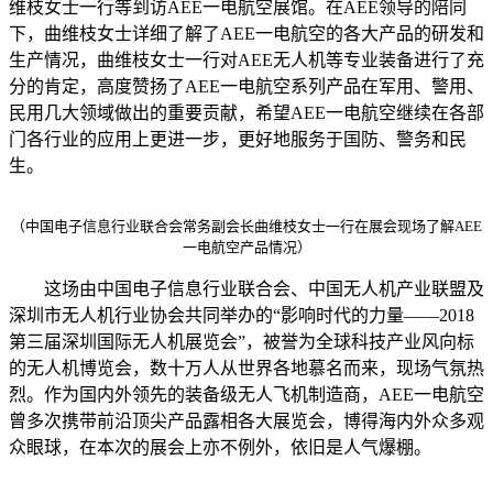
维枝女士一行等到访AEE一电航空展馆。在AEE领导的陪同
下，曲维枝女士详细了解了AEE一电航空的各大产品的研发和
生产情况，曲维枝女士一行对AEE无人机等专业装备进行了充
分的肯定，高度赞扬了AEE一电航空系列产品在军用、警用、
民用几大领域做出的重要贡献，希望AEE一电航空继续在各部
门各行业的应用上更进一步，更好地服务于国防、警务和民
生。
（中国电子信息行业联合会常务副会长曲维枝女士一行在展会现场了解AEE
一电航空产品情况）
这场由中国电子信息行业联合会、中国无人机产业联盟及
深圳市无人机行业协会共同举办的“影响时代的力量——2018
第三届深圳国际无人机展览会”，被誉为全球科技产业风向标
的无人机博览会，数十万人从世界各地慕名而来，现场气氛热
烈。作为国内外领先的装备级无人飞机制造商，AEE一电航空
曾多次携带前沿顶尖产品露相各大展览会，博得海内外众多观
众眼球，在本次的展会上亦不例外，依旧是人气爆棚。