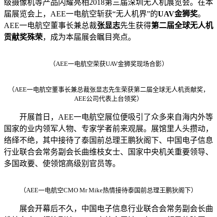
级摄像机等产品闪耀亮相2018第三届深圳无人机展览会。在本
届展览会上，AEE一电航空斩获“无人机界”的
UAV金狮奖
。
AEE一电航空董事长兼总裁
张显志
先生获得
第二届全球无人机
贡献奖殊荣
，成为本届展会瞩目亮点。
（AEE一电航空荣获UAV金狮奖现场合影）
（
AEE一电航空董事长兼总裁张显志先生荣获第二届全球无人机贡献奖
，
AEE公司代表上台领奖）
开展首日，AEE一电航空展位便吸引了众多来自海内外等
国家的业内领军人物、专家学者前来观展。展馆里人头攒动，
络绎不绝，其中接待了泰国前总理王鹏狄阁下、中国电子信息
行业联合会常务副会长曲维枝女士、国家中央机关重要领导、
多国政要、使领馆高级别官员等。
（AEE一电航空CMO Mr Mike热情接待泰国前总理王鹏狄阁下）
展会开幕后不久，中国电子信息行业联合会常务副会长曲