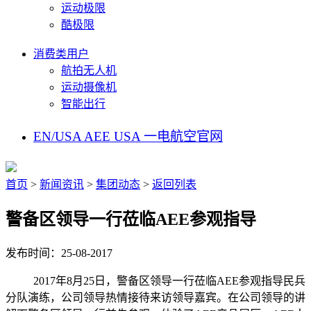
运动极限
酷极限
消费类用户
航拍无人机
运动摄像机
智能出行
EN/USA
AEE USA
一电航空官网
首页
>
新闻资讯
>
集团动态
>
返回列表
警备区领导一行莅临AEE参观指导
发布时间：25-08-2017
201
7
年
8
月
2
5
日，
警备区领导一行莅临
AEE参观指导民兵
分队演练
，
公司领导热情接待来访领导
嘉宾
。
在公司领导的讲