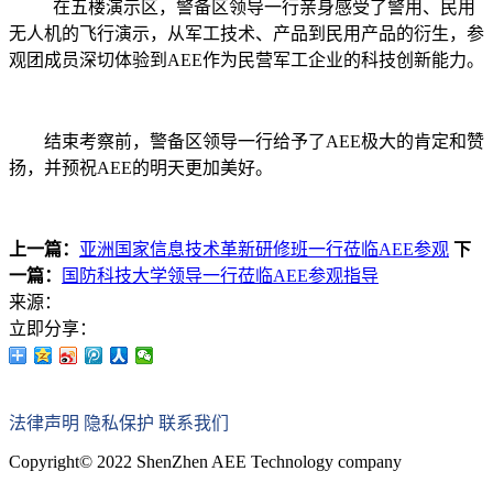
在五楼演示区，
警备区领导一行
亲
身
感受了
警用、民用
无人机的飞行演示，从军工技术、产品到民用产品的衍生，参
观团成员深切
体验到
AEE作为
民营军工
企业的科技创新能力。
结束考察前，
警备区领导一行
给予了
AEE极大的肯定和赞
扬，并预祝AEE的明天更加美好。
上一篇：
亚洲国家信息技术革新研修班一行莅临AEE参观
下
一篇：
国防科技大学领导一行莅临AEE参观指导
来源：
立即分享：
法律声明
隐私保护
联系我们
Copyright© 2022 ShenZhen AEE Technology company