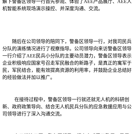
解下警备区领导
一行
首先
参观、体验了
AEE产品展厅、AEE人
机智能系统现场演示操控、并深度沟通、交流。
随后在公司领导的陪同下，警备区领导一行，对我司民兵
分队的演练情况进行了视察指导。公司领导向来访警备区领导
一行介绍了
AEE民兵小分队的主要动员潜力
，警备区领导表示
企业积极响应国家号召走军民融合的新路子，是真正的寓军于
民，军民结合，能有效提高资源的利用率，并鼓励企业总结好
的经验做法并加以推广。
在
接待过程中
，
警备区领导一行
就
还就无人机
的科研创
新、政府政策导向、
结合无人机民兵分队的应急救援应用与公
司领导进行了
深入沟通交流。