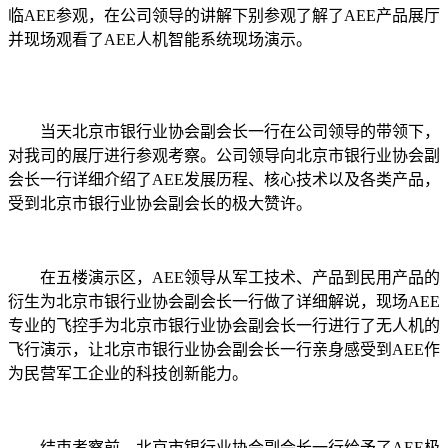
临
AEE参观，在公司领导的讲解下
别参观
了解了
AEE产品展厅
并现场观看了
AEE人机智能系统现场演示。
当天
北京市银行业协会副会长一行
在公司
领导
的带领下，
对
我司的展厅进行
参观考察
。
公司领导
向
北京市银行业协会副
会长一行详细
介绍了
AEE发展历程、核心技术以及各类产品，
受到
北京市银行业协会副会长
的极大赞许。
在五楼演示区，
AEE领导
从军工技术、产品到民用产品的
衍生
为
北京市银行业协会副会长一行做了详细解说，现场
AEE
专业的飞控手为
北京市银行业协会副会长一行进行了无人机的
飞行演示
，让
北京市银行业协会副会长一行
亲身感受
到
AEE作
为民营军工企业的科技创新能力。
结束考察前，
北京市银行业协会副会长一行
给予了
AEE极