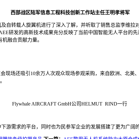
西部战区陆军信息工程科技创新工作站主任王明孝将军
机及自转载人旋翼机进行了深入了解，并听取了销售总监李维拉
AEE
研发的高新技术成果充分反映了当前中国智能无人平台的先
有机融合贡献力量。
览会现场还吸引
10
余万人次观众现场参观采购，来自欧洲、北美
。
Flywhale AIRCRAFT GmbH
公司
HELMUT RIND
一行
中下游需求的平台，同时也为民参军企业的发展搭建了更为广阔