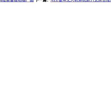
捐赠装备级拍摄产品
下一篇：
AEE警用无人机系统助力太原合