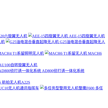
-20六旋翼无人机
AEE-15四旋翼无人机
人机
G25油电混合垂直起降无人
ACH4 T1系留照明无人机
MACH6
AU100自转旋翼无人机
AD800侦打诱一体化系统
航拍无人机A22S
UC10无人机通讯指挥车
多任