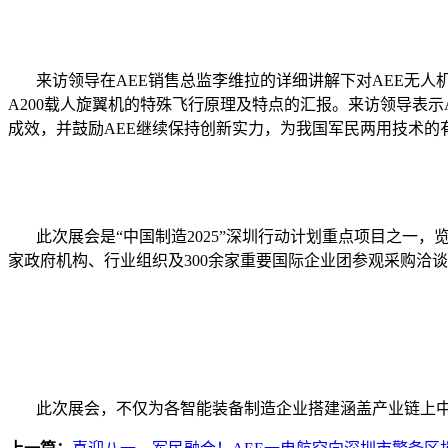
来访领导在
AEE
销售总监李维拉的详细讲解下对
AEE
无人
A200
载人旋翼机的特殊飞行原理及特点的汇报。来访领导表示
成效，并鼓励
AEE
继续保持创新实力，为我国军民两用技术的
此次展会是“中国制造
2025
”深圳行动计划重点项目之一，
家政府机构、行业组织及
300
余家重要国际企业团参观采购洽谈
此次展会，不仅为各智能装备制造企业搭建涵盖产业链上