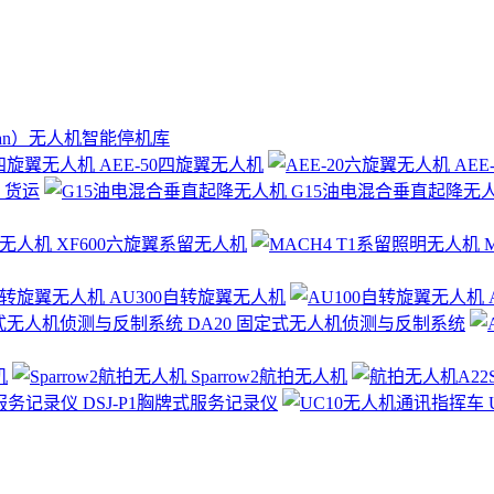
ian）无人机智能停机库
AEE-50四旋翼无人机
AEE
 货运
G15油电混合垂直起降无
XF600六旋翼系留无人机
M
AU300自转旋翼无人机
DA20 固定式无人机侦测与反制系统
机
Sparrow2航拍无人机
DSJ-P1胸牌式服务记录仪