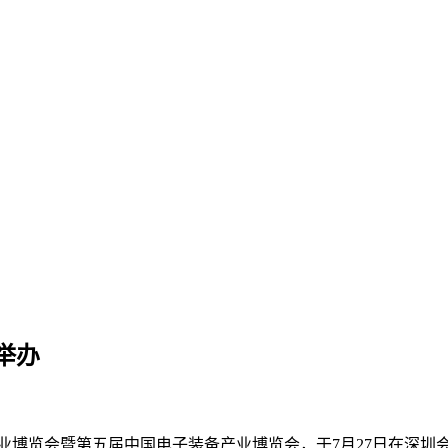
举办
业博览会暨第五届中国电子装备产业博览会，于
7
月
27
日在深圳