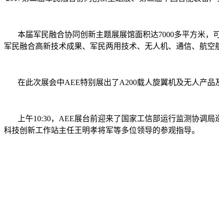
本届军民融合协同创新主题展展馆面积达
7000
多平方米，
军民融合高新技术成果、军民两用技术、无人机、通信、航空
在此次展会中
AEE
特别展出了
A200
载人旋翼机及无人产品
上午
10:30
，
AEE
展台前迎来了国家工信部运行监测协调局
科技创新工作站主任王明孝将军等多位领导的参观指导。